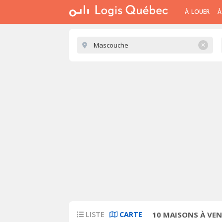
À LOUER
À
✕
LISTE
CARTE
10
MAISONS À VEN