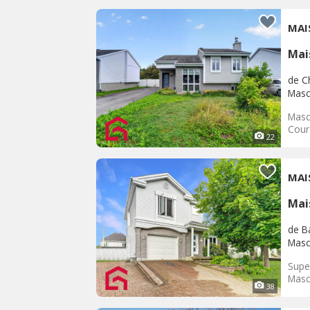
MAI
Mai
de C
Masc
Masc
Cour 
22
MAI
Mai
de B
Masc
Supe
Masco
38