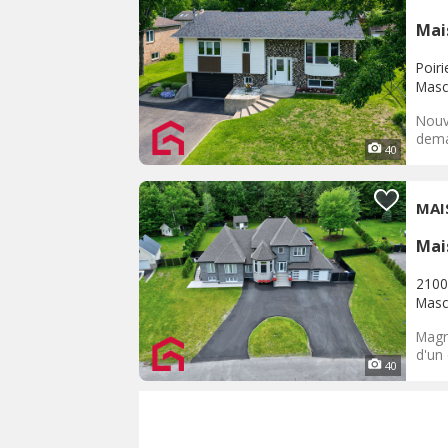
Mai
Poiri
Masc
Nouv
dema
40
MAI
Mai
2100
Masc
Magn
d'un
40