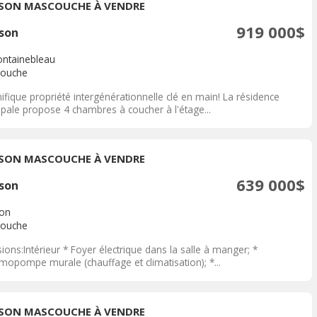
SON MASCOUCHE À VENDRE
919 000$
son
ontainebleau
ouche
fique propriété intergénérationnelle clé en main! La résidence
ipale propose 4 chambres à coucher à l'étage...
SON MASCOUCHE À VENDRE
639 000$
son
on
ouche
sions:Intérieur * Foyer électrique dans la salle à manger; *
mopompe murale (chauffage et climatisation); *...
SON MASCOUCHE À VENDRE