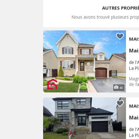
AUTRES PROPRI
Nous avons trouvé plusieurs prop
MAI
Mai
de l'
La P
Magni
de fa
40
MAI
Mai
de l'
La P