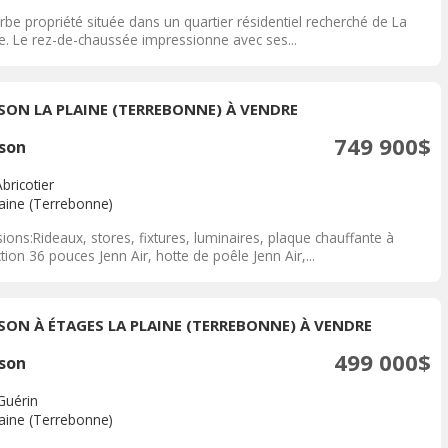
be propriété située dans un quartier résidentiel recherché de La
ne. Le rez-de-chaussée impressionne avec ses...
SON LA PLAINE (TERREBONNE) À VENDRE
749 900$
son
Abricotier
laine (Terrebonne)
sions:Rideaux, stores, fixtures, luminaires, plaque chauffante à
tion 36 pouces Jenn Air, hotte de poêle Jenn Air,...
SON À ÉTAGES LA PLAINE (TERREBONNE) À VENDRE
499 000$
son
Guérin
laine (Terrebonne)