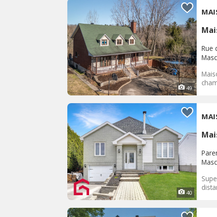
MAI
Mai
Rue 
Masc
Mais
cham
49
MAI
Mai
Pare
Masc
Supe
dista
40