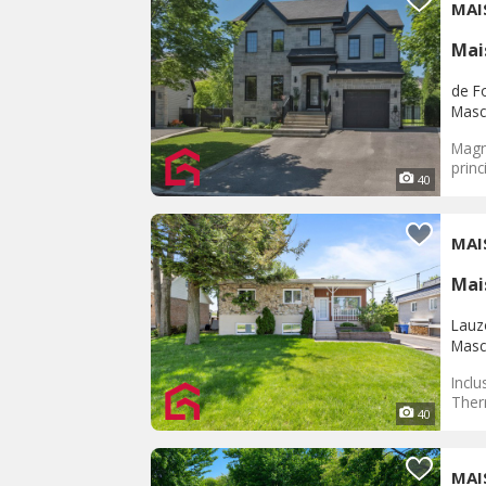
MAI
Mai
de F
Masc
Magni
princ
40
MAI
Mai
Lauz
Masc
Inclu
Ther
40
MAI