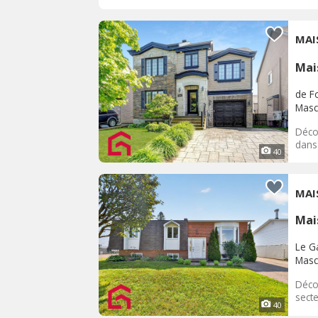
MAI
Mai
de F
Masc
Déco
dans 
40
MAI
Mai
Le G
Masc
Déco
secte
40