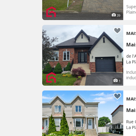
Super
Plai
39
MAI
Mai
de l'
La P
Inclu
induc
1
MAI
Mai
Rue 
La P