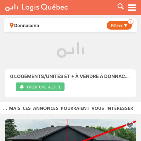
À LOUER
À VENDRE
1
Donnacona
Filtres ▼
PLACER UNE ANNONCE
SERVICE PRO
RESSOURCES
0
LOGEMENTS/UNITÉS ET + À VENDRE À DONNACONA
CRÉER UNE ALERTE
... MAIS CES ANNONCES POURRAIENT VOUS INTÉRESSER