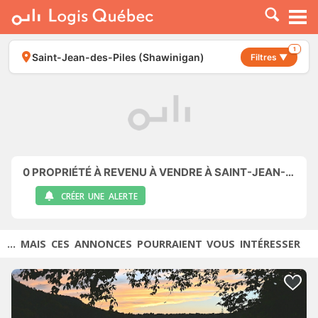
À LOUER
À VENDRE
1
Saint-Jean-des-Piles (Shawinigan)
Filtres ▼
PLACER UNE ANNONCE
SERVICE PRO
RESSOURCES
0
PROPRIÉTÉ À REVENU À VENDRE À SAINT-JEAN-DES-PILES (SHAWINIGAN)
CRÉER UNE ALERTE
... MAIS CES ANNONCES POURRAIENT VOUS INTÉRESSER