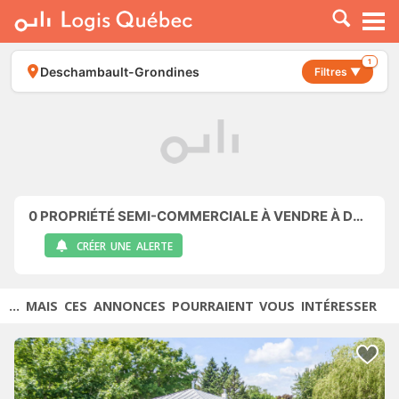
À LOUER
À VENDRE
1
Deschambault-Grondines
Filtres ▼
PLACER UNE ANNONCE
SERVICE PRO
RESSOURCES
0
PROPRIÉTÉ SEMI-COMMERCIALE À VENDRE À DESCHAMBAULT-GRONDINES
CRÉER UNE ALERTE
... MAIS CES ANNONCES POURRAIENT VOUS INTÉRESSER