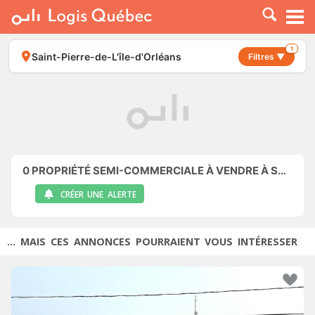
À LOUER
À VENDRE
1
Saint-Pierre-de-L'île-d'Orléans
Filtres ▼
PLACER UNE ANNONCE
SERVICE PRO
RESSOURCES
0
PROPRIÉTÉ SEMI-COMMERCIALE À VENDRE À SAINT-PIERRE-DE-L'ÎLE-D'ORLÉANS
CRÉER UNE ALERTE
... MAIS CES ANNONCES POURRAIENT VOUS INTÉRESSER