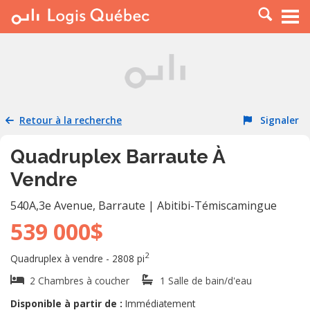
À LOUER
À VENDRE
PLACER UNE ANNONCE
SERVICE PRO
Retour à la recherche
Signaler
RESSOURCES
Quadruplex Barraute À
Vendre
540A,3e Avenue
,
Barraute
|
Abitibi-Témiscamingue
539 000$
2
Quadruplex à vendre - 2808 pi
2 Chambres à coucher
1 Salle de bain/d'eau
Disponible à partir de :
Immédiatement