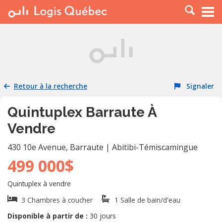
À LOUER
À VENDRE
PLACER UNE ANNONCE
SERVICE PRO
Retour à la recherche
Signaler
RESSOURCES
Quintuplex Barraute À
Vendre
430 10e Avenue
,
Barraute
|
Abitibi-Témiscamingue
499 000$
Quintuplex à vendre
3 Chambres à coucher
1 Salle de bain/d'eau
Disponible à partir de :
30 jours