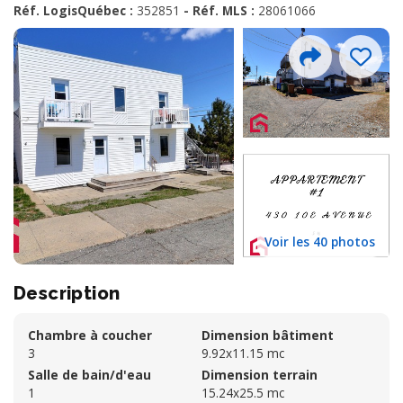
Réf. LogisQuébec :
352851
- Réf. MLS :
28061066
Voir les 40 photos
Description
Chambre à coucher
Dimension bâtiment
3
9.92x11.15 mc
Salle de bain/d'eau
Dimension terrain
1
15.24x25.5 mc