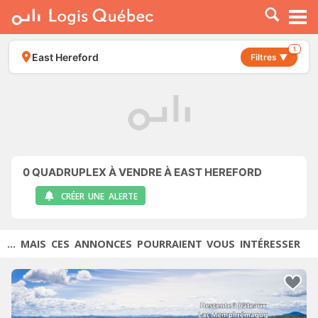
À LOUER
À VENDRE
1
East Hereford
Filtres ▼
PLACER UNE ANNONCE
SERVICE PRO
RESSOURCES
0
QUADRUPLEX À VENDRE À EAST HEREFORD
CRÉER UNE ALERTE
... MAIS CES ANNONCES POURRAIENT VOUS INTÉRESSER