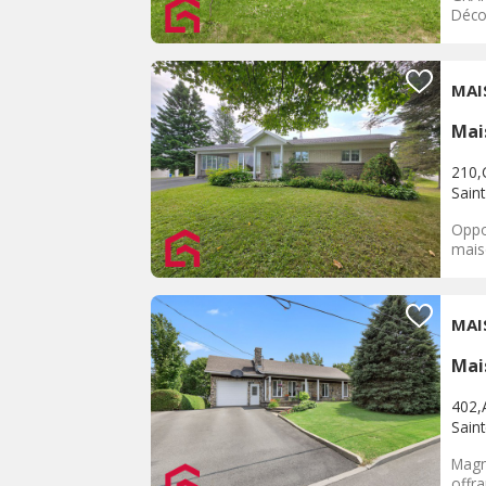
Décou
MAI
Mai
210,C
Sain
Oppo
mais
MAI
Mai
402,
Sain
Magn
offr