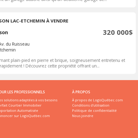
SON LAC-ETCHEMIN À VENDRE
320 000$
son
Av. du Ruisseau
Etchemin
mant plain-pied en pierre et brique, soigneusement entretenu et
 rapidement ! Découvrez cette propriété offrant un...
OUR LES PROFESSIONNELS
À PROPOS
s solutions adaptées à vos besoins
À propos de LogisQuébec.com
rfait Courtier Immobilier
Conditions d'utilisation
mportation Automatisée
Politique de confidentialité
nnoncer sur LogisQuébec.com
Nous joindre