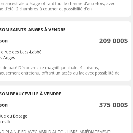
n ancestrale à étage offrant tout le charme d'autrefois, avec
ne d'été, 2 chambres à coucher et possibilité d'en...
SON SAINTS-ANGES À VENDRE
209 000$
son
1e rue des Lacs-Labbé
ts-Anges
e de paix! Découvrez ce magnifique chalet 4 saisons,
eusement entretenu, offrant un accès au lac avec possibilité de...
SON BEAUCEVILLE À VENDRE
375 000$
son
Rue du Bocage
ceville
D PLAIN-PIED AVEC ABRI D'AUTO - LIBRE IMMÉDIATEMENT!