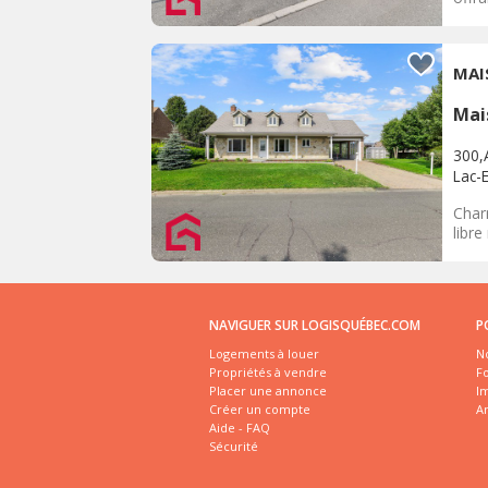
MAI
Mai
300,
Lac-
Char
libre
NAVIGUER SUR LOGISQUÉBEC.COM
P
Logements à louer
No
Propriétés à vendre
Fo
Placer une annonce
I
Créer un compte
A
Aide - FAQ
Sécurité