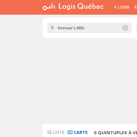
À LOUER
À
✕
LISTE
CARTE
0
QUINTUPLEX À VE