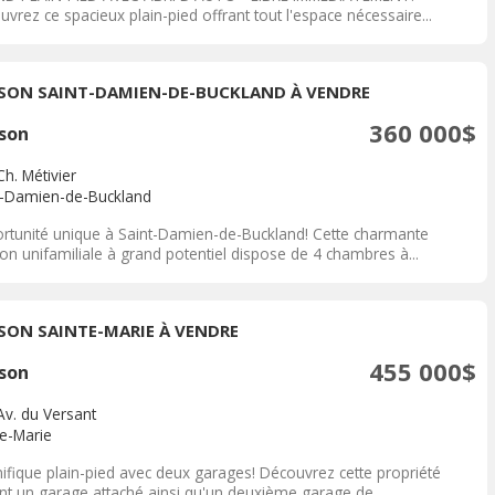
vrez ce spacieux plain-pied offrant tout l'espace nécessaire...
SON SAINT-DAMIEN-DE-BUCKLAND À VENDRE
360 000$
son
h. Métivier
t-Damien-de-Buckland
rtunité unique à Saint-Damien-de-Buckland! Cette charmante
on unifamiliale à grand potentiel dispose de 4 chambres à...
SON SAINTE-MARIE À VENDRE
455 000$
son
Av. du Versant
te-Marie
ifique plain-pied avec deux garages! Découvrez cette propriété
ant un garage attaché ainsi qu'un deuxième garage de...