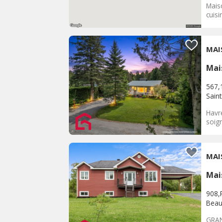
Maiso
cuisi
MAI
Mai
567,
Sain
Havr
soign
MAI
Mai
908,
Beau
GRAN