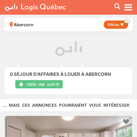
À LOUER
À VENDRE
1
Abercorn
Filtres ▼
PLACER UNE ANNONCE
SERVICE PRO
RESSOURCES
0
SÉJOUR D'AFFAIRES À LOUER À ABERCORN
CRÉER UNE ALERTE
... MAIS CES ANNONCES POURRAIENT VOUS INTÉRESSER