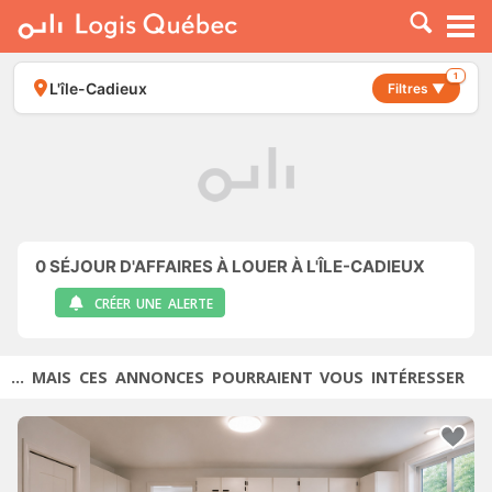
À LOUER
À VENDRE
1
L'île-Cadieux
Filtres ▼
PLACER UNE ANNONCE
SERVICE PRO
RESSOURCES
0
SÉJOUR D'AFFAIRES À LOUER À L'ÎLE-CADIEUX
CRÉER UNE ALERTE
... MAIS CES ANNONCES POURRAIENT VOUS INTÉRESSER