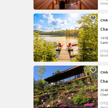
nouv
CHA
Cha
1418
Saint
CITQ
Montr
CHA
Cha
3048
Cher
CITQ
desig