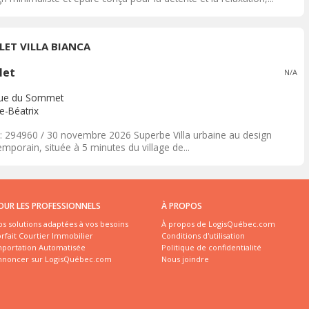
LET VILLA BIANCA
let
N/A
rue du Sommet
e-Béatrix
: 294960 / 30 novembre 2026 Superbe Villa urbaine au design
mporain, située à 5 minutes du village de...
OUR LES PROFESSIONNELS
À PROPOS
s solutions adaptées à vos besoins
À propos de LogisQuébec.com
rfait Courtier Immobilier
Conditions d'utilisation
mportation Automatisée
Politique de confidentialité
nnoncer sur LogisQuébec.com
Nous joindre