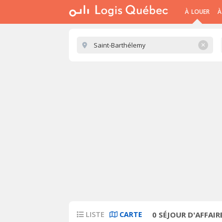
À LOUER
À
✕
LISTE
CARTE
0
SÉJOUR D'AFFAIR