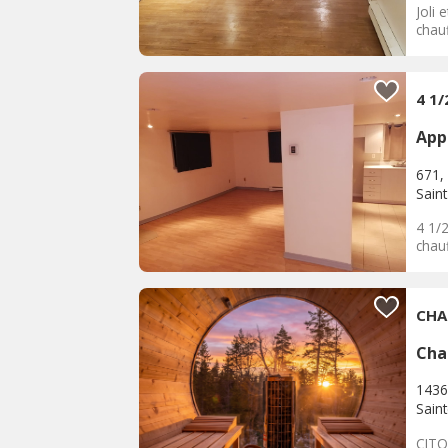
Joli 
chau
4 1/
App
671,
Sain
4 1/2
chauf
CHA
Cha
1436
Saint
CITQ