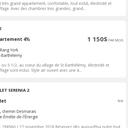
et très grand appartement, confortable, tout inclut, électricité et
ffage. Avec des chambres tres grandes, grand...
2
1 150$
artement 4½
PAR MOIS
 Rang York
t-Barthélemy
 ou 5 1/2, au coeur du village de St Barthélémy, électricité et
fage sont inclus. Style air ouvert avec une à...
LET SERENIA 2
let
N/A
, chemin Desmarais
e-Émélie-de-l'Énergie
: 298960 / 27 novembre 2026 Réservez dès aujourd’hui notre tout