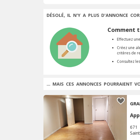
DÉSOLÉ, IL N'Y A PLUS D'ANNONCE COR
Comment tr
Effectuez une
Créez une al
critères de 
Consultez le
... MAIS CES ANNONCES POURRAIENT V
GRA
App
671
Sain