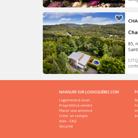
CHA
Cha
85, 
Saint
CITQ
conte
NAVIGUER SUR LOGISQUÉBEC.COM
P
Logements à louer
No
Propriétés à vendre
Fo
Placer une annonce
I
Créer un compte
A
Aide - FAQ
Sécurité