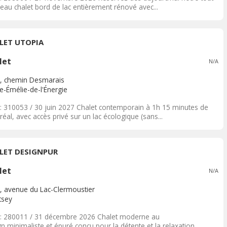
eau chalet bord de lac entièrement rénové avec...
LET UTOPIA
let
N/A
, chemin Desmarais
e-Émélie-de-l'Énergie
: 310053 / 30 juin 2027 Chalet contemporain à 1h 15 minutes de
éal, avec accès privé sur un lac écologique (sans...
LET DESIGNPUR
let
N/A
, avenue du Lac-Clermoustier
tsey
: 280011 / 31 décembre 2026 Chalet moderne au
n minimaliste et épuré conçu pour la détente et la relaxation,...