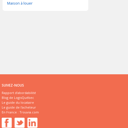
Maison à louer
SUIVEZ-NOUS
Rapport d'abordabilité
Blog de LogisQuébec
Le guide du locataire
Le guide de l'acheteur
En France :
Trouvia.com