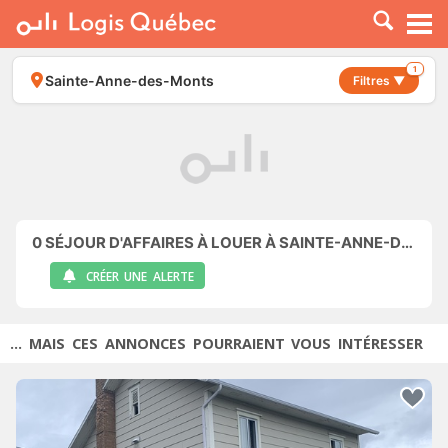
À LOUER
À VENDRE
1
Sainte-Anne-des-Monts
Filtres ▼
PLACER UNE ANNONCE
SERVICE PRO
RESSOURCES
0
SÉJOUR D'AFFAIRES À LOUER À SAINTE-ANNE-DES-MONTS
CRÉER UNE ALERTE
... MAIS CES ANNONCES POURRAIENT VOUS INTÉRESSER