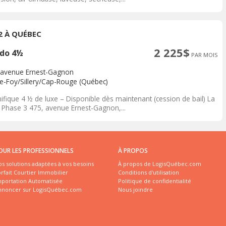
/2 À QUÉBEC
2 225$
do 4½
PAR MOIS
 avenue Ernest-Gagnon
te-Foy/Sillery/Cap-Rouge (Québec)
ifique 4 ½ de luxe – Disponible dès maintenant (cession de bail) La
– Phase 3 475, avenue Ernest-Gagnon,...
OUR LES PROFESSIONNELS
À PROPOS
s solutions adaptées à vos besoins
À propos de LogisQuébec.com
rfait Courtier Immobilier
Conditions d'utilisation
mportation Automatisée
Politique de confidentialité
nnoncer sur LogisQuébec.com
Nous joindre