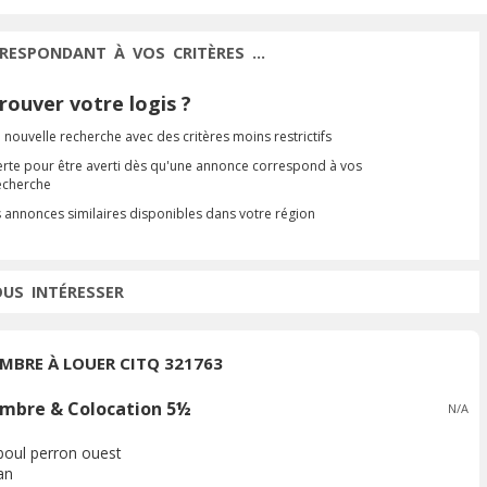
RESPONDANT À VOS CRITÈRES ...
ouver votre logis ?
 nouvelle recherche avec des critères moins restrictifs
erte pour être averti dès qu'une annonce correspond à vos
recherche
s annonces similaires disponibles dans votre région
OUS INTÉRESSER
MBRE À LOUER CITQ 321763
mbre & Colocation 5½
N/A
boul perron ouest
an