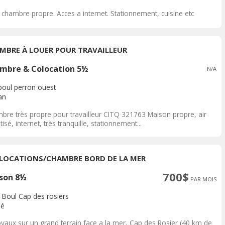
 chambre propre. Acces a internet. Stationnement, cuisine etc
MBRE À LOUER POUR TRAVAILLEUR
mbre & Colocation 5½
N/A
boul perron ouest
an
bre très propre pour travailleur CITQ 321763 Maison propre, air
tisé, internet, très tranquille, stationnement...
LOCATIONS/CHAMBRE BORD DE LA MER
700$
son 8½
PAR MOIS
 Boul Cap des rosiers
pé
oyaux sur un grand terrain face a la mer, Cap des Rosier (40 km de