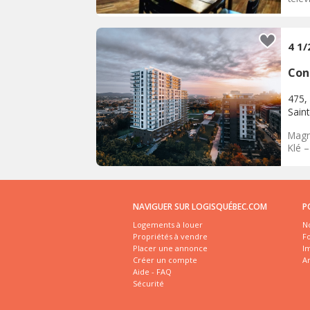
4 1
Con
475,
Sain
Magn
Klé 
NAVIGUER SUR LOGISQUÉBEC.COM
P
Logements à louer
No
Propriétés à vendre
Fo
Placer une annonce
I
Créer un compte
A
Aide - FAQ
Sécurité