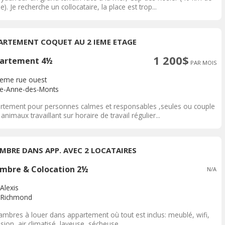
). Je recherche un collocataire, la place est trop...
ARTEMENT COQUET AU 2 IEME ETAGE
1 200$
artement 4½
PAR MOIS
ieme rue ouest
te-Anne-des-Monts
rtement pour personnes calmes et responsables ,seules ou couple
animaux travaillant sur horaire de travail régulier...
MBRE DANS APP. AVEC 2 LOCATAIRES
mbre & Colocation 2½
N/A
Alexis
Richmond
ambres à louer dans appartement où tout est inclus: meublé, wifi,
ision, air climatisé, laveuse, sécheuse,...