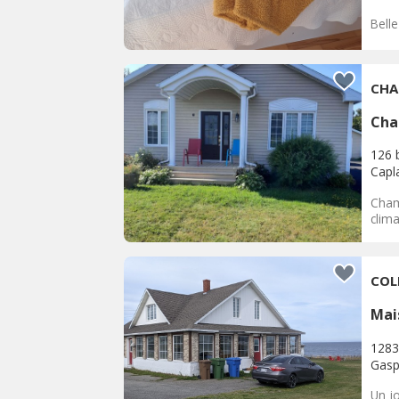
Belle
CHA
Cha
126 
Capl
Cham
clima
COL
Mai
1283
Gas
Un j