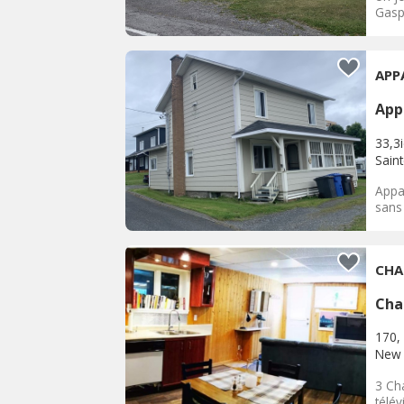
Gaspe
APP
App
33,3
Sain
Appa
sans 
CHA
Cha
170, 
New 
3 Ch
télév