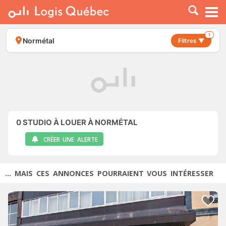
À LOUER
À VENDRE
1
Normétal
Filtres ▼
PLACER UNE ANNONCE
SERVICE PRO
RESSOURCES
0
STUDIO À LOUER À NORMÉTAL
CRÉER UNE ALERTE
... MAIS CES ANNONCES POURRAIENT VOUS INTÉRESSER