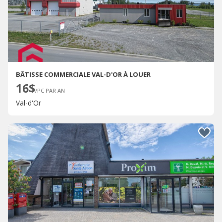
BÂTISSE COMMERCIALE VAL-D'OR À LOUER
16$
/PC PAR AN
Val-d'Or