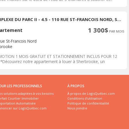
COMPLEXE DU PARC II - 4.5 - 110 RUE ST-FRANCOIS NORD, SHERBROOKE
1 300$
artement
PAR MOIS
rue St-Francois Nord
brooke
OTION 1 MOIS GRATUIT ET STATIONNEMENT INCLUS POUR 12
*Découvrez notre appartement à louer à Sherbrooke, un
acement...
OUR LES PROFESSIONNELS
À PROPOS
s solutions adaptées à vos besoins
À propos de LogisQuébec.com
rfait Courtier Immobilier
Conditions d'utilisation
mportation Automatisée
Politique de confidentialité
nnoncer sur LogisQuébec.com
Nous joindre