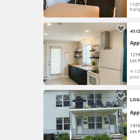
Loge
tranq
41/
App
1219 
Les 
4 1/
pour
LOG
App
1416
Les 