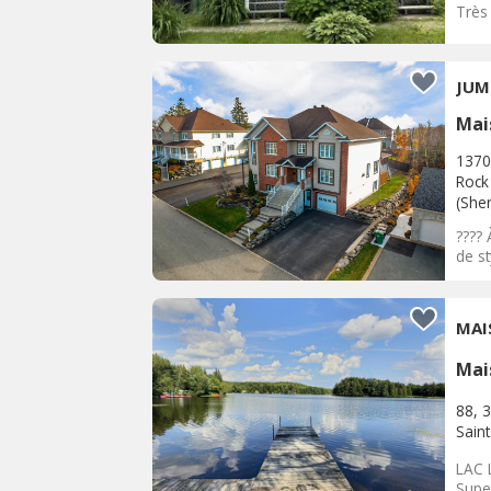
Très 
JUM
Mai
1370
Rock 
(She
????
de st
MAI
Mai
88, 
Sain
LAC 
Supe