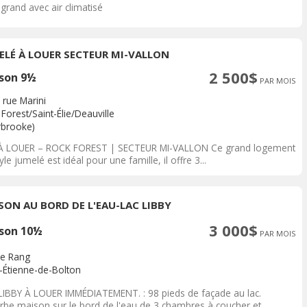
grand avec air climatisé
ELÉ À LOUER SECTEUR MI-VALLON
2 500$
son 9½
PAR MOIS
 rue Marini
Forest/Saint-Élie/Deauville
rbrooke)
 À LOUER – ROCK FOREST | SECTEUR MI-VALLON Ce grand logement
yle jumelé est idéal pour une famille, il offre 3...
SON AU BORD DE L'EAU-LAC LIBBY
3 000$
son 10½
PAR MOIS
3e Rang
t-Étienne-de-Bolton
LIBBY À LOUER IMMÉDIATEMENT. : 98 pieds de façade au lac.
rbe maison sur le bord de l'eau de 3 chambres à coucher et...