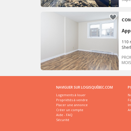
App
110 
Sher
PROM
MOIS
empl
NAVIGUER SUR LOGISQUÉBEC.COM
P
Logements à louer
No
Propriétés à vendre
Fo
Placer une annonce
I
Créer un compte
A
Aide - FAQ
Sécurité