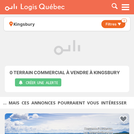
À LOUER
À VENDRE
1
Kingsbury
Filtres ▼
PLACER UNE ANNONCE
SERVICE PRO
RESSOURCES
0
TERRAIN COMMERCIAL À VENDRE À KINGSBURY
CRÉER UNE ALERTE
... MAIS CES ANNONCES POURRAIENT VOUS INTÉRESSER