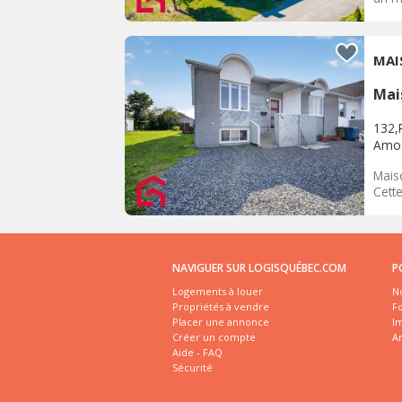
MAI
Mai
132,
Amo
Mais
Cette
NAVIGUER SUR LOGISQUÉBEC.COM
P
Logements à louer
No
Propriétés à vendre
Fo
Placer une annonce
I
Créer un compte
A
Aide - FAQ
Sécurité