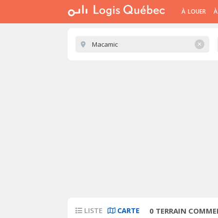
À LOUER
À
✕
LISTE
CARTE
0
TERRAIN COMMER