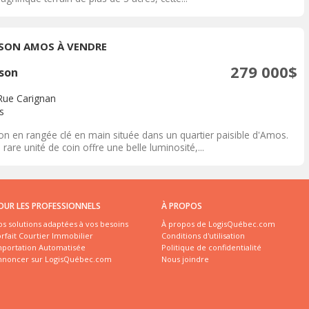
SON AMOS À VENDRE
279 000$
son
Rue Carignan
s
on en rangée clé en main située dans un quartier paisible d'Amos.
 rare unité de coin offre une belle luminosité,...
OUR LES PROFESSIONNELS
À PROPOS
s solutions adaptées à vos besoins
À propos de LogisQuébec.com
rfait Courtier Immobilier
Conditions d'utilisation
mportation Automatisée
Politique de confidentialité
nnoncer sur LogisQuébec.com
Nous joindre