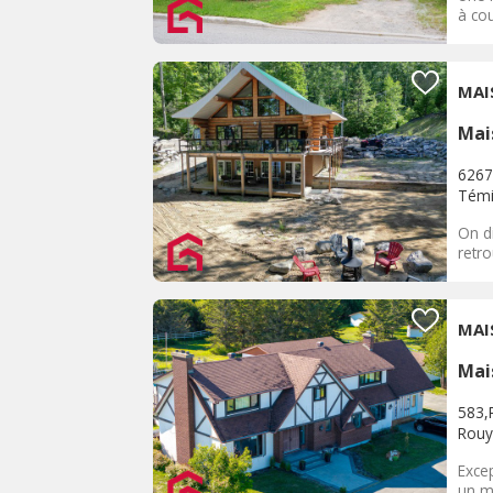
à cou
MAI
Mai
6267
Témi
On di
retro
MAI
Mai
583,
Rouy
Exce
un ma