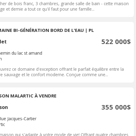
cher de bois franc, 3 chambres, grande salle de bain - cette maison
ge et demie a tout ce qu'il faut pour une famille...
AINE BI-GÉNÉRATION BORD DE L'EAU | PL
522 000$
let
hemin du lac st amand
n
vrez ce domaine d'exception offrant le parfait équilibre entre la
re sauvage et le confort moderne. Conçue comme une...
SON MALARTIC À VENDRE
355 000$
son
Rue Jacques-Cartier
tic
maison qui s'adapte à votre mode de vie! Offrant quatre chambres