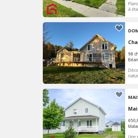
Plan
à éta
DOM
Cha
98 c
Béar
Décou
natu
MAI
Mai
650,
Malar
Une 