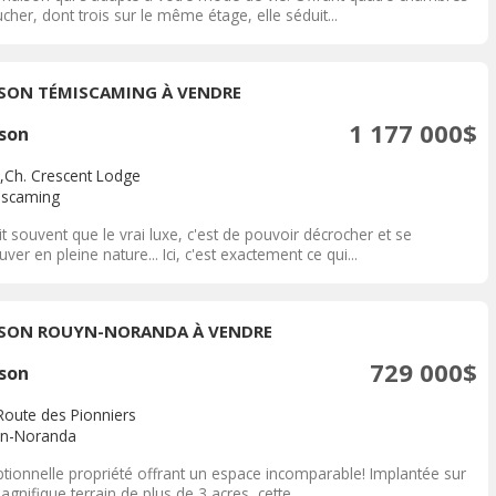
cher, dont trois sur le même étage, elle séduit...
SON TÉMISCAMING À VENDRE
1 177 000$
son
,Ch. Crescent Lodge
scaming
t souvent que le vrai luxe, c'est de pouvoir décrocher et se
uver en pleine nature... Ici, c'est exactement ce qui...
SON ROUYN-NORANDA À VENDRE
729 000$
son
Route des Pionniers
n-Noranda
ptionnelle propriété offrant un espace incomparable! Implantée sur
gnifique terrain de plus de 3 acres, cette...