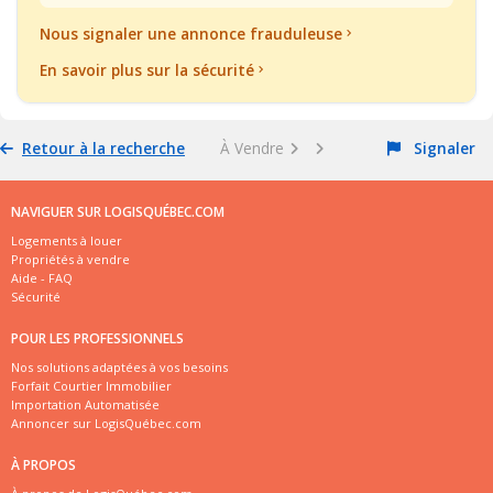
Nous signaler une annonce frauduleuse
En savoir plus sur la sécurité
Retour à la recherche
À Vendre
Signaler
NAVIGUER SUR LOGISQUÉBEC.COM
Logements à louer
Propriétés à vendre
Aide - FAQ
Sécurité
POUR LES PROFESSIONNELS
Nos solutions adaptées à vos besoins
Forfait Courtier Immobilier
Importation Automatisée
Annoncer sur LogisQuébec.com
À PROPOS