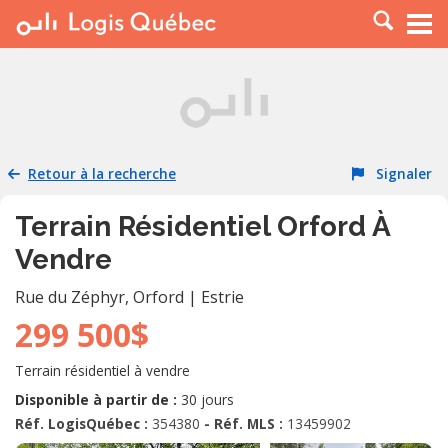
À LOUER
À VENDRE
PLACER UNE ANNONCE
SERVICE PRO
Retour à la recherche
Signaler
RESSOURCES
Terrain Résidentiel Orford À
Vendre
Rue du Zéphyr
,
Orford
|
Estrie
299 500$
Terrain résidentiel à vendre
Disponible à partir de :
30 jours
Réf. LogisQuébec :
354380
- Réf. MLS :
13459902