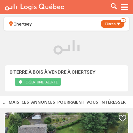
À LOUER
À VENDRE
1
Chertsey
Filtres ▼
PLACER UNE ANNONCE
SERVICE PRO
RESSOURCES
0
TERRE À BOIS À VENDRE À CHERTSEY
CRÉER UNE ALERTE
... MAIS CES ANNONCES POURRAIENT VOUS INTÉRESSER