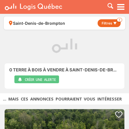
À LOUER
À VENDRE
1
Saint-Denis-de-Brompton
Filtres ▼
PLACER UNE ANNONCE
SERVICE PRO
RESSOURCES
0
TERRE À BOIS À VENDRE À SAINT-DENIS-DE-BROMPTON
CRÉER UNE ALERTE
... MAIS CES ANNONCES POURRAIENT VOUS INTÉRESSER