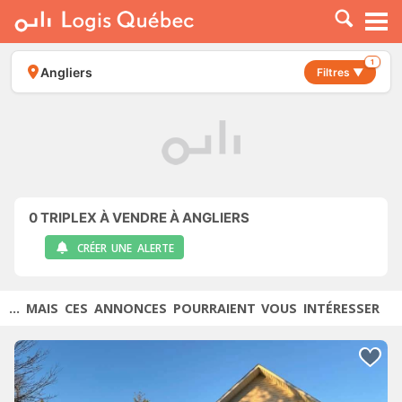
À LOUER
À VENDRE
1
Angliers
Filtres ▼
PLACER UNE ANNONCE
SERVICE PRO
RESSOURCES
0
TRIPLEX À VENDRE À ANGLIERS
CRÉER UNE ALERTE
... MAIS CES ANNONCES POURRAIENT VOUS INTÉRESSER