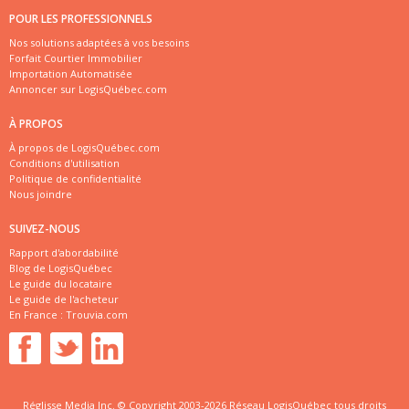
POUR LES PROFESSIONNELS
Nos solutions adaptées à vos besoins
Forfait Courtier Immobilier
Importation Automatisée
Annoncer sur LogisQuébec.com
À PROPOS
À propos de LogisQuébec.com
Conditions d'utilisation
Politique de confidentialité
Nous joindre
SUIVEZ-NOUS
Rapport d'abordabilité
Blog de LogisQuébec
Le guide du locataire
Le guide de l'acheteur
En France :
Trouvia.com
Réglisse Media Inc. © Copyright 2003-2026 Réseau LogisQuébec tous droits