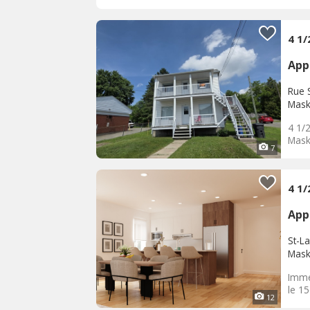
4 1/
App
Rue S
Mask
4 1/2
Mask
7
4 1
App
St-L
Mask
Imme
le 15
12