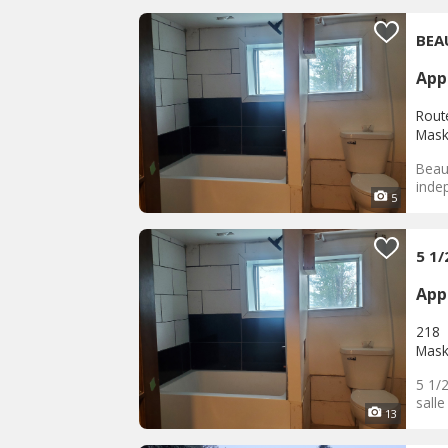
BEA
App
Rout
Mask
Beau 
indep
5
5 1/
App
218
Mask
5 1/2
salle
13