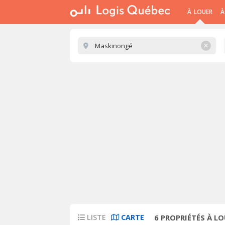
À LOUER
À
✕
LISTE
CARTE
6
PROPRIÉTÉS À L