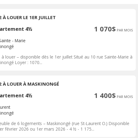
2 À LOUER LE 1ER JUILLET
1 070$
artement 4½
PAR MOIS
ainte - Marie
inongé
 à louer – disponible dès le 1er juillet Situé au 10 rue Sainte-Marie à
inongé Loyer : 1070...
/2 À LOUER À MASKINONGÉ
1 400$
artement 4½
PAR MOIS
aurent
inongé
uble de 6 logements – Maskinongé (rue St-Laurent O.) Disponible
er février 2026 ou 1er mars 2026 - 4 ½ - 1 175...