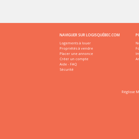
NAVIGUER SUR LOGISQUÉBEC.COM
P
Logements à louer
No
Propriétés à vendre
Fo
Placer une annonce
I
Créer un compte
A
Aide - FAQ
Sécurité
Réglisse M