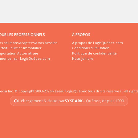
OUR LES PROFESSIONNELS
À PROPOS
s solutions adaptées à vos besoins
À propos de LogisQuébec.com
rfait Courtier Immobilier
Conditions d'utilisation
mportation Automatisée
Politique de confidentialité
nnoncer sur LogisQuébec.com
Nous joindre
edia Inc. © Copyright 2003-2026 Réseau LogisQuébec tous droits réservés ~ all right
Hébergement & cloud par
SYSPARK
Québec, depuis 1999