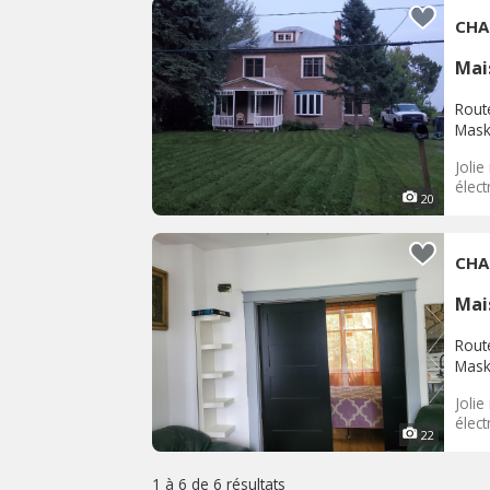
CHA
Mai
Rout
Mask
Jolie
élect
20
CHA
Mai
Rout
Mask
Jolie
élect
22
1 à 6 de
6 résultats