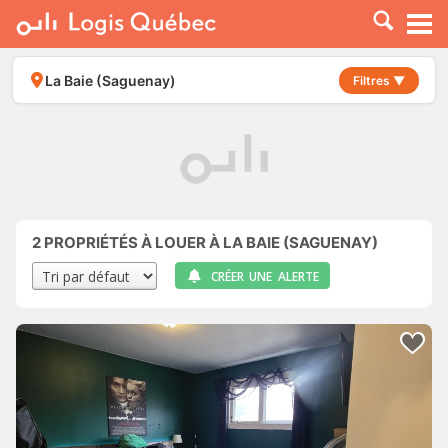
À LOUER
À VENDRE
La Baie (Saguenay)
Filtres ▼
PLACER UNE ANNONCE
SERVICE PRO
RESSOURCES
2
PROPRIÉTÉS À LOUER À LA BAIE (SAGUENAY)
CRÉER UNE ALERTE