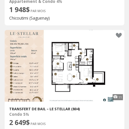
Appartement & Condo 4½
1 948$
PAR MOIS
Chicoutimi (Saguenay)
11
TRANSFERT DE BAIL – LE STELLAR (804)
Condo 5½
2 649$
PAR MOIS