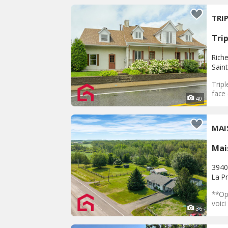
TRI
Tri
Riche
Saint
Tripl
face 
40
MAI
Mai
3940
La Pr
**Opp
voici
36