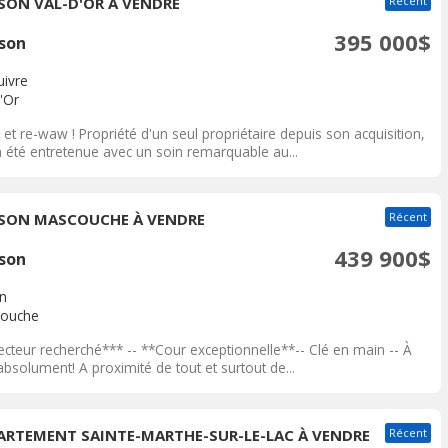
SON VAL-D'OR À VENDRE
Récent
395 000$
son
uivre
'Or
t re-waw ! Propriété d'un seul propriétaire depuis son acquisition,
a été entretenue avec un soin remarquable au...
SON MASCOUCHE À VENDRE
Récent
439 900$
son
n
ouche
ecteur recherché*** -- **Cour exceptionnelle**-- Clé en main -- À
absolument! A proximité de tout et surtout de...
ARTEMENT SAINTE-MARTHE-SUR-LE-LAC À VENDRE
Récent