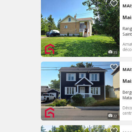
MAI
Mai
Rang
Sain
Amate
déco
35
MAI
Mai
Berg
Mata
Décou
centr
22