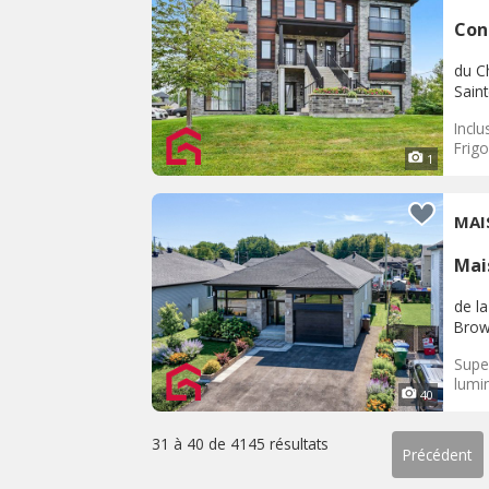
Con
du C
Sain
Inclu
Frig
1
MAI
Mai
de la
Brow
Supe
lumi
40
31 à 40 de
4145 résultats
Précédent