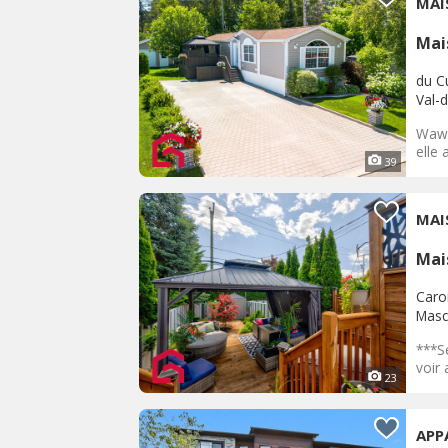
MAI
Mai
du C
Val-d
Waw e
elle 
39
MAI
Mai
Caro
Masc
***S
voir 
23
APP