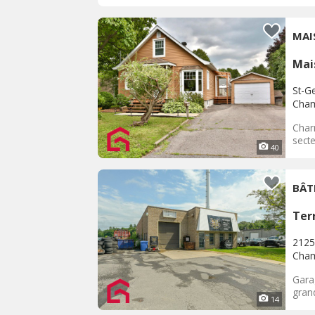
MAI
Mai
St-G
Cham
Char
secte
40
BÂT
Ter
2125,
Cham
Garag
grand
14