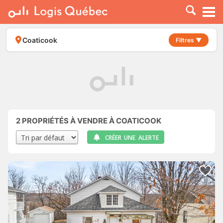
À LOUER
À VENDRE
Coaticook
Filtres ▼
PLACER UNE ANNONCE
SERVICE PRO
RESSOURCES
2
PROPRIÉTÉS À VENDRE À COATICOOK
CRÉER UNE ALERTE