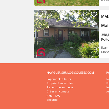
MAI
Mai
358,
Pott
Rare 
Mans
NAVIGUER SUR LOGISQUÉBEC.COM
P
Logements à louer
No
Propriétés à vendre
Fo
Placer une annonce
I
Créer un compte
A
Aide - FAQ
Sécurité