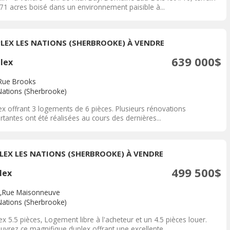
.71 acres boisé dans un environnement paisible à...
PLEX LES NATIONS (SHERBROOKE) À VENDRE
639 000$
plex
Rue Brooks
Nations (Sherbrooke)
ex offrant 3 logements de 6 pièces. Plusieurs rénovations
tantes ont été réalisées au cours des dernières...
LEX LES NATIONS (SHERBROOKE) À VENDRE
499 500$
lex
,Rue Maisonneuve
Nations (Sherbrooke)
x 5.5 pièces, Logement libre à l'acheteur et un 4.5 pièces louer.
uvrez ce magnifique duplex offrant une excellente...