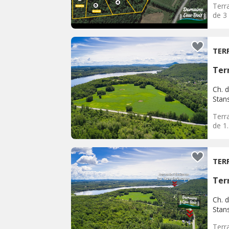
Terra
de 3
TER
Terr
Ch. d
Stan
Terra
de 1
TER
Terr
Ch. d
Stan
Terra