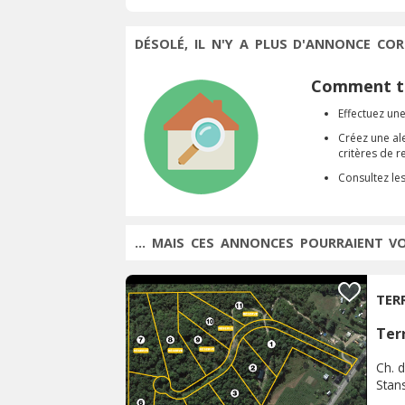
DÉSOLÉ, IL N'Y A PLUS D'ANNONCE COR
Comment tr
Effectuez une
Créez une al
critères de 
Consultez le
... MAIS CES ANNONCES POURRAIENT V
TER
Terr
Ch. d
Stan