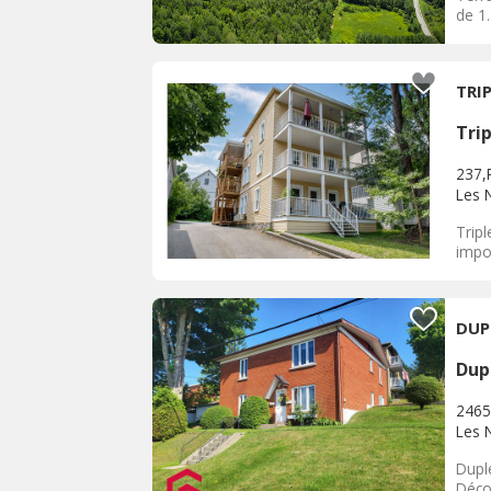
de 1
TRI
Tri
237,
Les 
Tripl
impor
DUP
Dup
2465
Les 
Duple
Déco