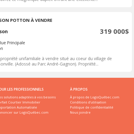
SON POTTON À VENDRE
319 000$
son
Rue Principale
on
propriété unifamiliale à vendre situé au coeur du village de
onville. (Adossé au Parc André-Gagnon). Propriété...
OUR LES PROFESSIONNELS
À PROPOS
s solutions adaptées à vos besoins
À propos de LogisQuébec.com
rfait Courtier Immobilier
Conditions d'utilisation
mportation Automatisée
Politique de confidentialité
nnoncer sur LogisQuébec.com
Nous joindre