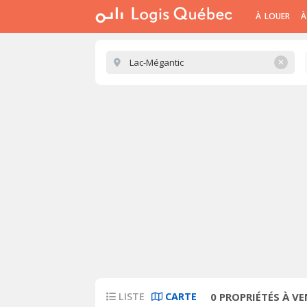
À LOUER
À
✕
LISTE
CARTE
0
PROPRIÉTÉS À V