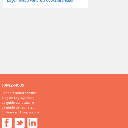
Logements à vendre à Cookshire-Eaton
SUIVEZ-NOUS
Rapport d'abordabilité
Blog de LogisQuébec
Le guide du locataire
Le guide de l'acheteur
En France :
Trouvia.com