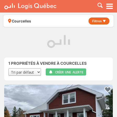
À LOUER
À VENDRE
Courcelles
Filtres ▼
PLACER UNE ANNONCE
SERVICE PRO
RESSOURCES
1
PROPRIÉTÉS À VENDRE À COURCELLES
CRÉER UNE ALERTE