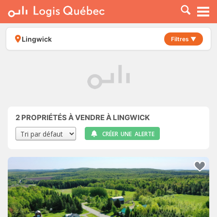
À LOUER
À VENDRE
Lingwick
Filtres ▼
PLACER UNE ANNONCE
SERVICE PRO
RESSOURCES
2
PROPRIÉTÉS À VENDRE À LINGWICK
CRÉER UNE ALERTE