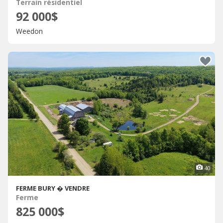
Terrain résidentiel
92 000$
Weedon
40
FERME BURY � VENDRE
Ferme
825 000$