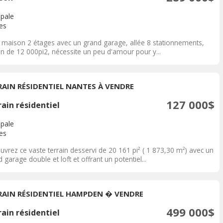
ipale
es
e maison 2 étages avec un grand garage, allée 8 stationnements,
in de 12 000pi2, nécessite un peu d'amour pour y...
RAIN RÉSIDENTIEL NANTES À VENDRE
127 000$
ain résidentiel
ipale
es
uvrez ce vaste terrain desservi de 20 161 pi² ( 1 873,30 m²) avec un
 garage double et loft et offrant un potentiel...
RAIN RÉSIDENTIEL HAMPDEN � VENDRE
499 000$
ain résidentiel