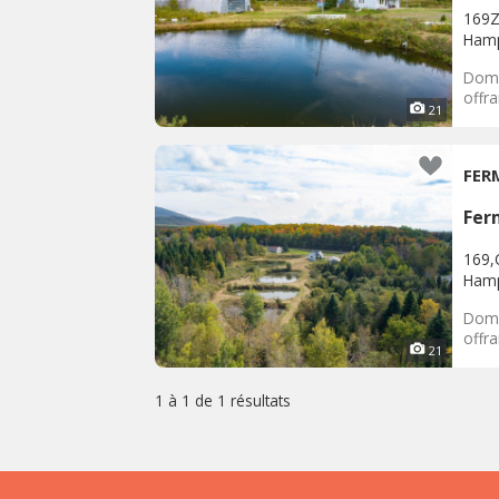
169Z
Ham
Doma
offra
21
FER
Fer
169,
Ham
Doma
offra
21
1 à 1 de
1 résultats