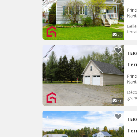
Princ
Nant
Bell
terra
25
TER
Terr
Princ
Nant
Déco
grand
11
TER
Terr