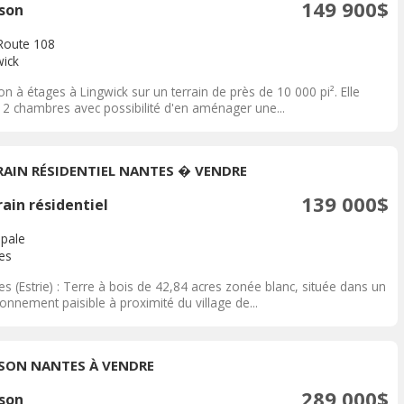
149 900$
son
Route 108
wick
n à étages à Lingwick sur un terrain de près de 10 000 pi². Elle
e 2 chambres avec possibilité d'en aménager une...
RAIN RÉSIDENTIEL NANTES � VENDRE
139 000$
ain résidentiel
ipale
es
s (Estrie) : Terre à bois de 42,84 acres zonée blanc, située dans un
onnement paisible à proximité du village de...
SON NANTES À VENDRE
289 000$
son