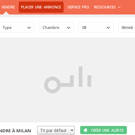
 VENDRE
PLACER UNE ANNONCE
SERVICE PRO
RESSOURCES
Type
Chambre
0$
Illimité
NDRE À MILAN
CRÉER UNE ALERTE