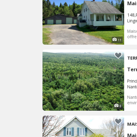
Mai
148,
Ling
Maiso
offr
11
TER
Terr
Princ
Nant
Nante
envir
8
MAI
Mai