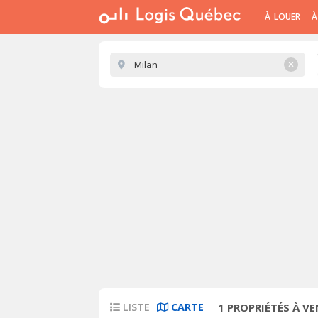
À LOUER
À
✕
LISTE
CARTE
1
PROPRIÉTÉS À VE