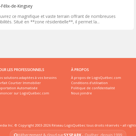
-Félix-de-Kingsey
uvrez ce magnifique et vaste terrain offrant de nombreuses
bilités. Situé en **zone résidentielle**, il permet la...
OUR LES PROFESSIONNELS
À PROPOS
s solutions adaptées à vos besoins
À propos de LogisQuébec.com
rfait Courtier Immobilier
Conditions d'utilisation
mportation Automatisée
Politique de confidentialité
nnoncer sur LogisQuébec.com
Nous joindre
edia Inc. © Copyright 2003-2026 Réseau LogisQuébec tous droits réservés ~ all right
Hébergement & cloud par
SYSPARK
Québec, depuis 1999