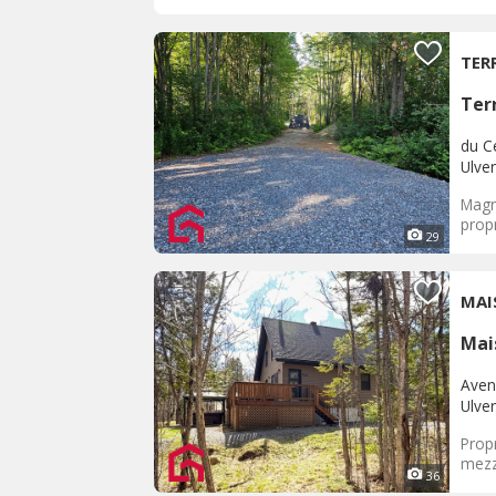
TER
Terr
du C
Ulve
Magni
propr
29
MAI
Mai
Aven
Ulve
Prop
mezza
36