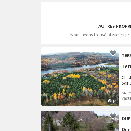
AUTRES PROPR
Nous avons trouvé plusieurs pro
TER
Terr
Ch. 
Saint
St-F
vaste
14
DUP
Dup