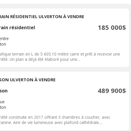
RAIN RÉSIDENTIEL ULVERTON À VENDRE
185 000$
ain résidentiel
entre
rton
fique terrain en L de 5 605.10 mètre carre et prêt à recevoir une
iété. Un plan a déjà été élaboré pour une...
SON ULVERTON À VENDRE
489 900$
son
ue
rton
riété construite en 2017 offrant 3 chambres à coucher, avec
nine. Aire de vie lumineuse avec plafond cathédrale....