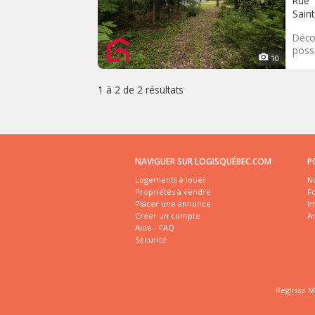
Rue
Saint
Déco
possi
10
1 à 2 de
2 résultats
NAVIGUER SUR LOGISQUÉBEC.COM
P
Logements à louer
No
Propriétés à vendre
Fo
Placer une annonce
I
Créer un compte
A
Aide - FAQ
Sécurité
Réglisse M