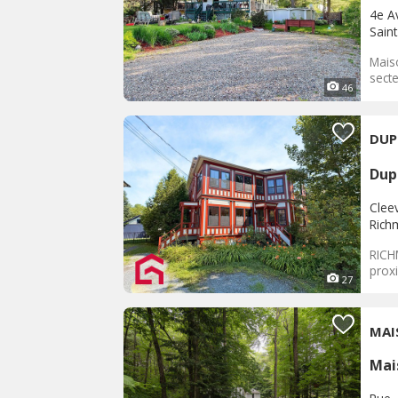
4e A
Saint
Mais
secte
46
DUP
Dup
Clee
Rich
RICH
proxi
27
MAI
Mai