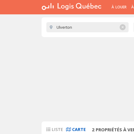
À LOUER
À
✕
LISTE
CARTE
2
PROPRIÉTÉS À V