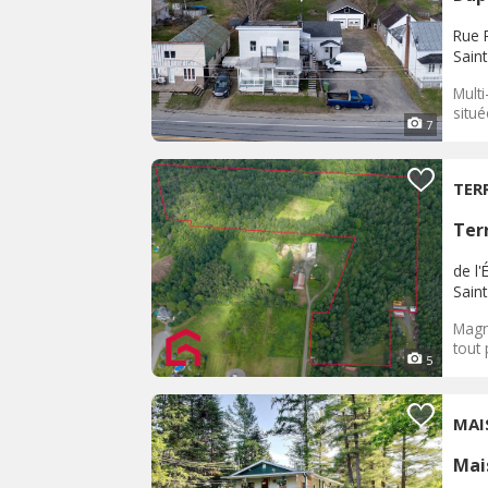
Rue P
Saint
Multi
situé
7
TER
Terr
de l'
Saint
Magni
tout 
5
MAI
Mai