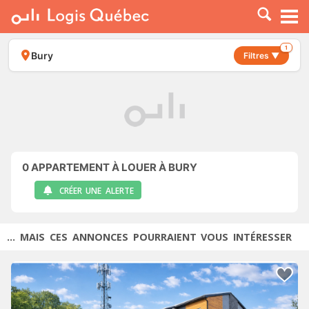
À LOUER
À VENDRE
1
Bury
Filtres ▼
PLACER UNE ANNONCE
SERVICE PRO
RESSOURCES
0
APPARTEMENT À LOUER À BURY
CRÉER UNE ALERTE
... MAIS CES ANNONCES POURRAIENT VOUS INTÉRESSER