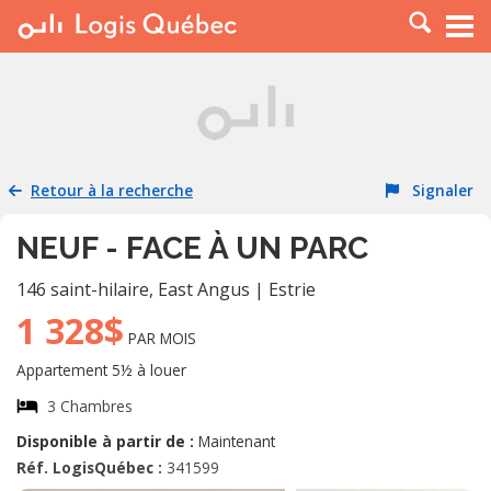
À LOUER
À VENDRE
PLACER UNE ANNONCE
SERVICE PRO
Retour à la recherche
Signaler
RESSOURCES
NEUF - FACE À UN PARC
146 saint-hilaire
,
East Angus
|
Estrie
1 328$
PAR MOIS
Appartement 5½ à louer
3 Chambres
Disponible à partir de :
Maintenant
Réf. LogisQuébec :
341599