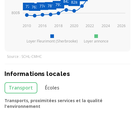
842
828
797
781
774
771
763
800$
2010
2016
2018
2020
2022
2024
2026
Loyer Fleurimont (Sherbrooke)
Loyer annonce
Source : SCHL-CMHC
Informations locales
Transport
Écoles
Transports, proximitées services et la qualité
l'environnement