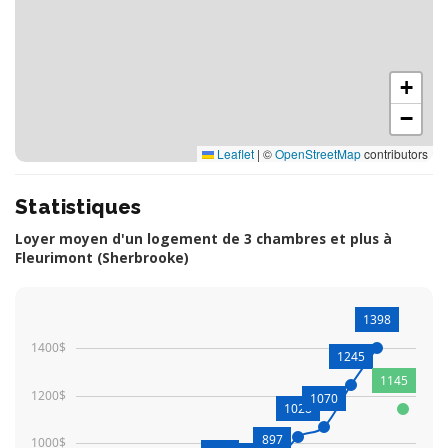
+
−
Leaflet
|
©
OpenStreetMap
contributors
Statistiques
Loyer moyen d'un logement de 3 chambres et plus à
Fleurimont (Sherbrooke)
1398
1400$
1245
1145
1200$
1070
1028
897
1000$