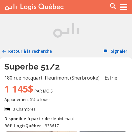
À LOUER
À VENDRE
PLACER UNE ANNONCE
SERVICE PRO
Retour à la recherche
Signaler
RESSOURCES
Superbe 51/2
180 rue hocquart
,
Fleurimont (Sherbrooke)
|
Estrie
1 145$
PAR MOIS
Appartement 5½ à louer
3 Chambres
Disponible à partir de :
Maintenant
Réf. LogisQuébec :
333617