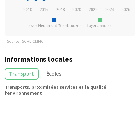
2010
2016
2018
2020
2022
2024
2026
Loyer Fleurimont (Sherbrooke)
Loyer annonce
Source : SCHL-CMHC
Informations locales
Transport
Écoles
Transports, proximitées services et la qualité
l'environnement