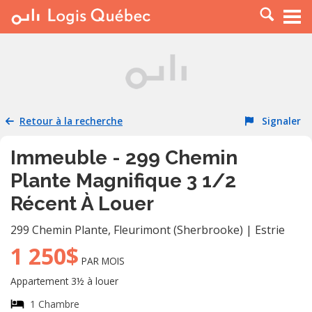
À LOUER
À VENDRE
PLACER UNE ANNONCE
SERVICE PRO
Retour à la recherche
Signaler
RESSOURCES
Immeuble - 299 Chemin
Plante Magnifique 3 1/2
Récent À Louer
299 Chemin Plante
,
Fleurimont (Sherbrooke)
|
Estrie
1 250$
PAR MOIS
Appartement 3½ à louer
1 Chambre