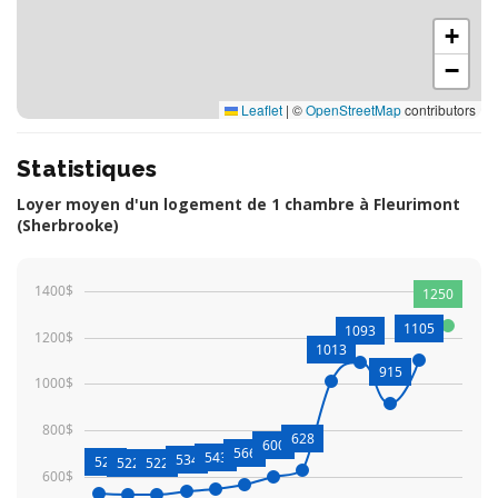
+
−
Leaflet
|
©
OpenStreetMap
contributors
Statistiques
Loyer moyen d'un logement de 1 chambre à Fleurimont
(Sherbrooke)
1400$
1250
1105
1093
1200$
1013
915
1000$
800$
628
600
566
543
534
527
522
522
600$