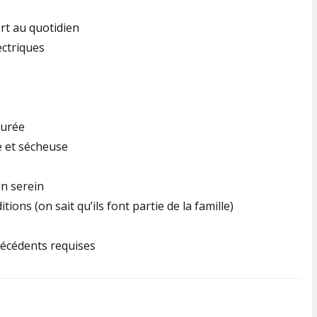
rt au quotidien
ectriques
surée
e et sécheuse
en serein
ions (on sait qu’ils font partie de la famille)
ntécédents requises