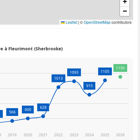
+
−
Leaflet
|
©
OpenStreetMap
contributors
 à Fleurimont (Sherbrooke)
1150
1105
1093
1013
915
628
600
566
3
8
2019
2020
2021
2022
2023
2024
2025
2026