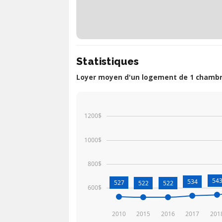
Statistiques
Loyer moyen d'un logement de 1 chambre
1200$
1000$
800$
54
534
527
522
522
600$
2010
2015
2016
2017
201