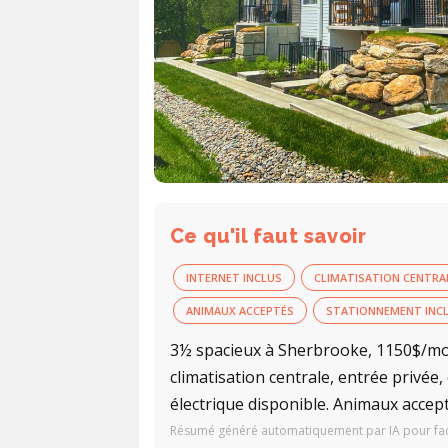
Ce qu'il faut savoir
INTERNET INCLUS
CLIMATISATION CENTRA
ANIMAUX ACCEPTÉS
STATIONNEMENT INC
3½ spacieux à Sherbrooke, 1150$/moi
climatisation centrale, entrée privé
électrique disponible. Animaux accep
Résumé généré automatiquement par IA pour facil