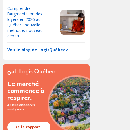
Comprendre
l’augmentation des
loyers en 2026 au
Québec : nouvelle
méthode, nouveau
départ
Voir le blog de LogisQuébec >
Le marché
commence à
respirer.
42 606 annonces
analysées
Lire le rapport →