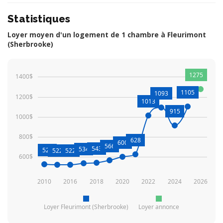
Statistiques
Loyer moyen d'un logement de 1 chambre à Fleurimont
(Sherbrooke)
1275
1400$
1105
1093
1200$
1013
915
1000$
800$
628
600
566
543
534
527
522
522
600$
2010
2016
2018
2020
2022
2024
2026
Loyer Fleurimont (Sherbrooke)
Loyer annonce