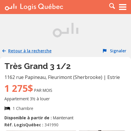
À LOUER
À VENDRE
PLACER UNE ANNONCE
SERVICE PRO
Retour à la recherche
Signaler
RESSOURCES
Très Grand 3 1/2
1162 rue Papineau
,
Fleurimont (Sherbrooke)
|
Estrie
1 275$
PAR MOIS
Appartement 3½ à louer
1 Chambre
Disponible à partir de :
Maintenant
Réf. LogisQuébec :
341990