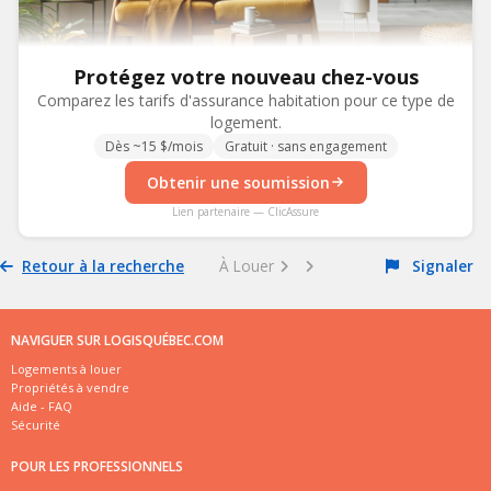
Protégez votre nouveau chez-vous
Comparez les tarifs d'assurance habitation pour ce type de
logement.
Dès ~15 $/mois
Gratuit · sans engagement
Obtenir une soumission
Lien partenaire — ClicAssure
Retour à la recherche
À Louer
Signaler
NAVIGUER SUR LOGISQUÉBEC.COM
Logements à louer
Propriétés à vendre
Aide - FAQ
Sécurité
POUR LES PROFESSIONNELS