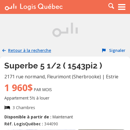
À LOUER
À VENDRE
PLACER UNE ANNONCE
SERVICE PRO
Retour à la recherche
Signaler
RESSOURCES
Superbe 5 1/2 ( 1543pi2 )
2171 rue normand
,
Fleurimont (Sherbrooke)
|
Estrie
1 960$
PAR MOIS
Appartement 5½ à louer
3 Chambres
Disponible à partir de :
Maintenant
Réf. LogisQuébec :
344090