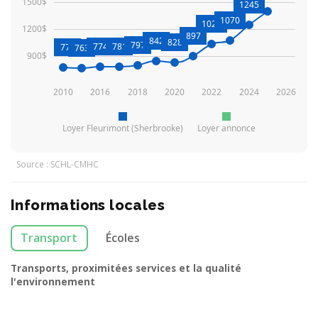
1500$
1245
1070
1028
1200$
897
842
828
797
774
781
771
763
900$
2010
2016
2018
2020
2022
2024
2026
Loyer Fleurimont (Sherbrooke)
Loyer annonce
Source : SCHL-CMHC
Informations locales
Transport
Écoles
Transports, proximitées services et la qualité
l'environnement