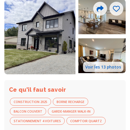
Voir les 13 photos
Ce qu'il faut savoir
CONSTRUCTION 2025
BORNE RECHARGE
BALCON COUVERT
GARDE-MANGER WALK-IN
STATIONNEMENT 4 VOITURES
COMPTOIR QUARTZ