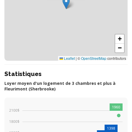
+
−
Leaflet
|
©
OpenStreetMap
contributors
Statistiques
Loyer moyen d'un logement de 3 chambres et plus à
Fleurimont (Sherbrooke)
1960
2100$
1800$
1398