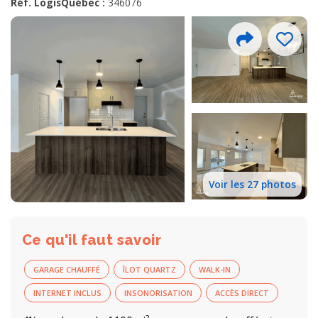
Réf. LogisQuébec :
346076
Voir les 27 photos
Ce qu'il faut savoir
GARAGE CHAUFFÉ
ÎLOT QUARTZ
WALK-IN
INTERNET INCLUS
INSONORISATION
ACCÈS DIRECT