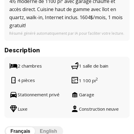
4½ moderne de 1100 pi² avec garage chauffé et
accès direct. Cuisine haut de gamme avec îlot en
quartz, walk-in, Internet inclus. 1604$/mois, 1 mois
gratuit!
Résumé généré automatiquement par IA pour faciliter votre lecture.
Description
2 chambres
1 salle de bain
2
4 pièces
1 100 pi
Stationnement privé
Garage
Luxe
Construction neuve
Français
English