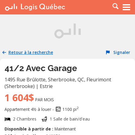
À LOUER
À VENDRE
PLACER UNE ANNONCE
SERVICE PRO
Retour à la recherche
Signaler
RESSOURCES
41/2 Avec Garage
1495 Rue Brûlotte, Sherbrooke, QC
,
Fleurimont
(Sherbrooke)
|
Estrie
1 604$
PAR MOIS
2
Appartement 4½ à louer -
1100 pi
2 Chambres
1 Salle de bain/d'eau
Disponible à partir de :
Maintenant