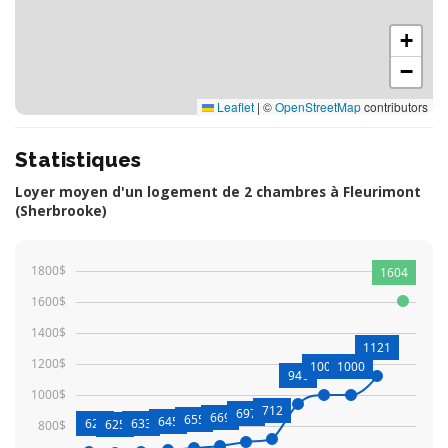
+
−
Leaflet
|
©
OpenStreetMap
contributors
Statistiques
Loyer moyen d'un logement de 2 chambres à Fleurimont
(Sherbrooke)
1800$
1604
1600$
1400$
1121
1200$
1002
1000
940
1000$
712
697
669
655
645
628
633
625
800$