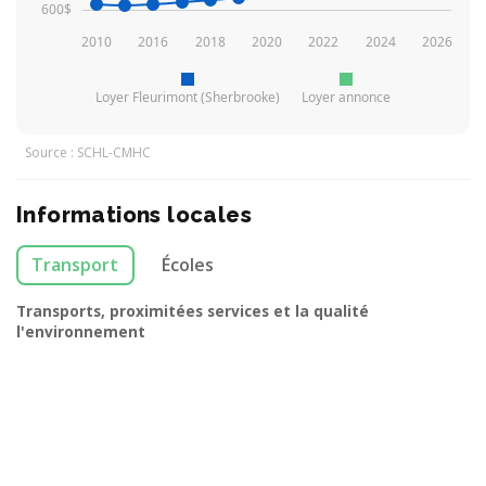
600$
2010
2016
2018
2020
2022
2024
2026
Loyer Fleurimont (Sherbrooke)
Loyer annonce
Source : SCHL-CMHC
Informations locales
Transport
Écoles
Transports, proximitées services et la qualité
l'environnement