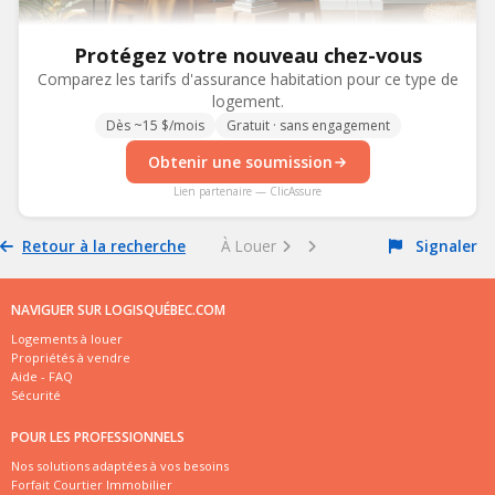
Protégez votre nouveau chez-vous
Comparez les tarifs d'assurance habitation pour ce type de
logement.
Dès ~15 $/mois
Gratuit · sans engagement
Obtenir une soumission
Lien partenaire — ClicAssure
Retour à la recherche
À Louer
Signaler
NAVIGUER SUR LOGISQUÉBEC.COM
Logements à louer
Propriétés à vendre
Aide - FAQ
Sécurité
POUR LES PROFESSIONNELS
Nos solutions adaptées à vos besoins
Forfait Courtier Immobilier