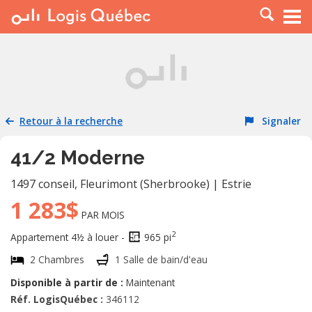
À LOUER
À VENDRE
PLACER UNE ANNONCE
SERVICE PRO
Retour à la recherche
Signaler
RESSOURCES
41/2 Moderne
1497 conseil
,
Fleurimont (Sherbrooke)
|
Estrie
1 283$
PAR MOIS
2
Appartement 4½ à louer -
965 pi
2 Chambres
1 Salle de bain/d'eau
Disponible à partir de :
Maintenant
Réf. LogisQuébec :
346112