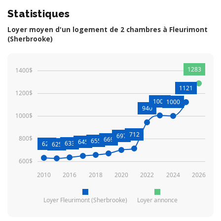
Statistiques
Loyer moyen d'un logement de 2 chambres à Fleurimont
(Sherbrooke)
1283
1400$
1121
1200$
1002
1000
940
1000$
712
697
800$
669
655
645
633
628
625
600$
2010
2016
2018
2020
2022
2024
2026
Loyer Fleurimont (Sherbrooke)
Loyer annonce