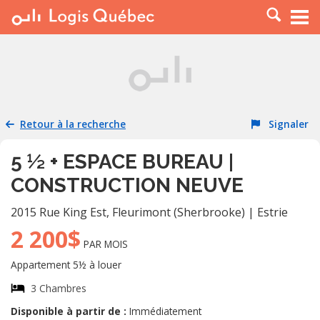
À LOUER
À VENDRE
PLACER UNE ANNONCE
SERVICE PRO
Retour à la recherche
Signaler
RESSOURCES
5 ½ + ESPACE BUREAU |
CONSTRUCTION NEUVE
2015 Rue King Est
,
Fleurimont (Sherbrooke)
|
Estrie
2 200$
PAR MOIS
Appartement 5½ à louer
3 Chambres
Disponible à partir de :
Immédiatement