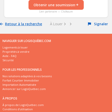
Obtenir une soumission
Lien partenaire — ClicAssure
Retour à la recherche
À Louer
Signaler
NAVIGUER SUR LOGISQUÉBEC.COM
Logements à louer
Propriétés à vendre
Aide - FAQ
Sécurité
POUR LES PROFESSIONNELS
Nos solutions adaptées à vos besoins
Forfait Courtier Immobilier
Importation Automatisée
Annoncer sur LogisQuébec.com
À PROPOS
À propos de LogisQuébec.com
Conditions d'utilisation