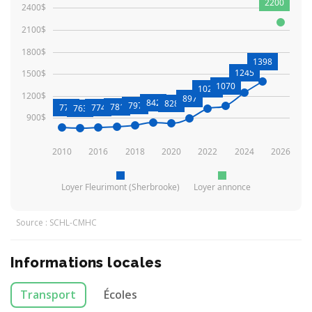
2200
2400$
2100$
1800$
1398
1245
1500$
1070
1028
1200$
897
842
828
797
781
771
774
763
900$
2010
2016
2018
2020
2022
2024
2026
Loyer Fleurimont (Sherbrooke)
Loyer annonce
Source : SCHL-CMHC
Informations locales
Transport
Écoles