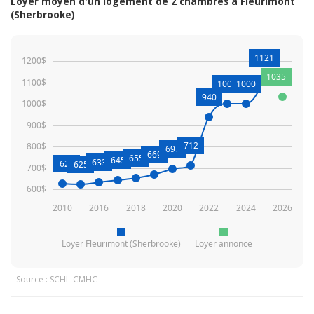
Loyer moyen d'un logement de 2 chambres à Fleurimont
(Sherbrooke)
1121
1200$
1035
1100$
1002
1000
940
1000$
900$
712
800$
697
669
655
645
633
628
625
700$
600$
2010
2016
2018
2020
2022
2024
2026
Loyer Fleurimont (Sherbrooke)
Loyer annonce
Source : SCHL-CMHC