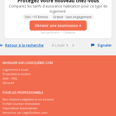
Protégez votre nouveau chez-vous
Comparez les tarifs d'assurance habitation pour ce type de
logement.
Dès ~15 $/mois
Gratuit · sans engagement
Obtenir une soumission
Lien partenaire — ClicAssure
Retour à la recherche
À Louer
Signaler
NAVIGUER SUR LOGISQUÉBEC.COM
Logements à louer
Propriétés à vendre
Aide - FAQ
Sécurité
POUR LES PROFESSIONNELS
Nos solutions adaptées à vos besoins
Forfait Courtier Immobilier
Importation Automatisée
Annoncer sur LogisQuébec.com