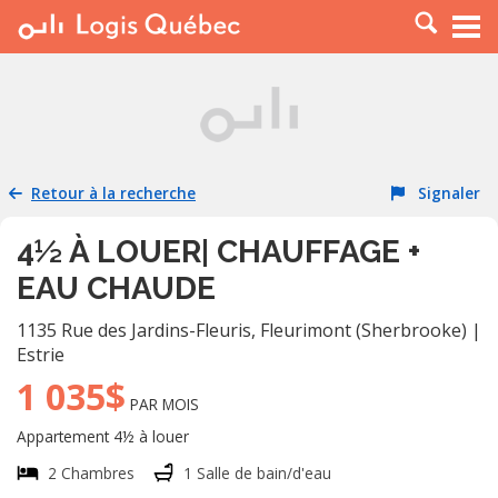
À LOUER
À VENDRE
PLACER UNE ANNONCE
SERVICE PRO
Retour à la recherche
Signaler
RESSOURCES
4½ À LOUER| CHAUFFAGE +
EAU CHAUDE
1135 Rue des Jardins-Fleuris
,
Fleurimont (Sherbrooke)
|
Estrie
1 035$
PAR MOIS
Appartement 4½ à louer
2 Chambres
1 Salle de bain/d'eau