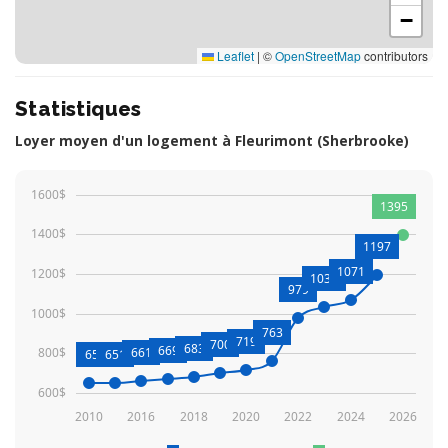
−
Leaflet
|
©
OpenStreetMap
contributors
Statistiques
Loyer moyen d'un logement à Fleurimont (Sherbrooke)
1600$
1395
1400$
1197
1071
1200$
1036
979
1000$
763
719
700
683
669
800$
661
650
651
600$
2010
2016
2018
2020
2022
2024
2026