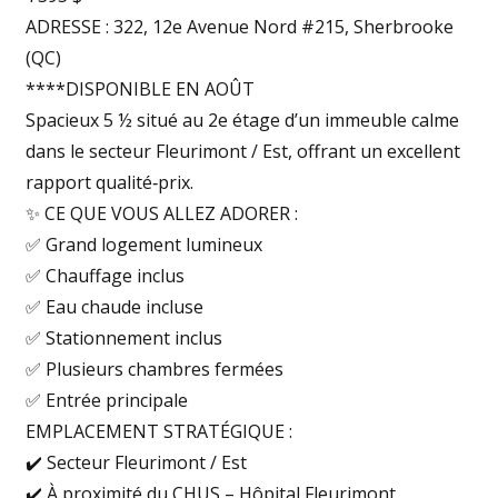
ADRESSE : 322, 12e Avenue Nord #215, Sherbrooke
(QC)
****DISPONIBLE EN AOÛT
Spacieux 5 ½ situé au 2e étage d’un immeuble calme
dans le secteur Fleurimont / Est, offrant un excellent
rapport qualité‑prix.
✨ CE QUE VOUS ALLEZ ADORER :
✅ Grand logement lumineux
✅ Chauffage inclus
✅ Eau chaude incluse
✅ Stationnement inclus
✅ Plusieurs chambres fermées
✅ Entrée principale
EMPLACEMENT STRATÉGIQUE :
✔️ Secteur Fleurimont / Est
✔️ À proximité du CHUS – Hôpital Fleurimont