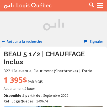
À LOUER
À VENDRE
PLACER UNE ANNONCE
SERVICE PRO
Retour à la recherche
Signaler
RESSOURCES
BEAU 5 1/2 | CHAUFFAGE
Inclus|
322 12e avenue
,
Fleurimont (Sherbrooke)
|
Estrie
1 395$
PAR MOIS
Appartement à louer
Disponible à partir de :
Septembre 2026
Réf. LogisQuébec :
349674