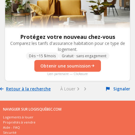
Protégez votre nouveau chez-vous
Comparez les tarifs d'assurance habitation pour ce type de
logement.
Dès ~15 $/mois
Gratuit · sans engagement
Obtenir une soumission
Lien partenaire — ClicAssure
Retour à la recherche
À Louer
Signaler
NAVIGUER SUR LOGISQUÉBEC.COM
Logements à louer
Propriétés à vendre
Aide - FAQ
Sécurité