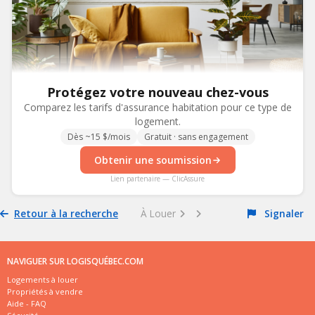
Protégez votre nouveau chez-vous
Comparez les tarifs d'assurance habitation pour ce type de
logement.
Dès ~15 $/mois
Gratuit · sans engagement
Obtenir une soumission
Lien partenaire — ClicAssure
Retour à la recherche
À Louer
Signaler
NAVIGUER SUR LOGISQUÉBEC.COM
Logements à louer
Propriétés à vendre
Aide - FAQ