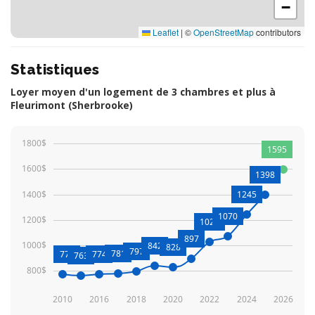
−
Leaflet
|
©
OpenStreetMap
contributors
Statistiques
Loyer moyen d'un logement de 3 chambres et plus à
Fleurimont (Sherbrooke)
1800$
1595
1600$
1398
1400$
1245
1070
1200$
1028
897
1000$
842
828
797
781
771
774
763
800$
2010
2016
2018
2020
2022
2024
2026