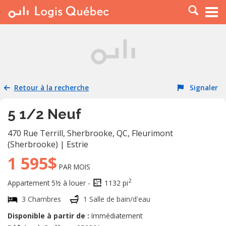
À LOUER
À VENDRE
PLACER UNE ANNONCE
SERVICE PRO
Retour à la recherche
Signaler
RESSOURCES
5 1/2 Neuf
470 Rue Terrill, Sherbrooke, QC
,
Fleurimont
(Sherbrooke)
|
Estrie
1 595$
PAR MOIS
2
Appartement 5½ à louer -
1132 pi
3 Chambres
1 Salle de bain/d'eau
Disponible à partir de :
Immédiatement