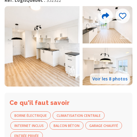
Réf. LogisQuébec :
352322
Voir les 8 photos
Ce qu'il faut savoir
BORNE ÉLECTRIQUE
CLIMATISATION CENTRALE
INTERNET INCLUS
BALCON BÉTON
GARAGE CHAUFFÉ
ENTRÉE PRIVÉE