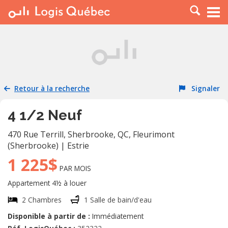
À LOUER
À VENDRE
PLACER UNE ANNONCE
SERVICE PRO
Retour à la recherche
Signaler
RESSOURCES
4 1/2 Neuf
470 Rue Terrill, Sherbrooke, QC
,
Fleurimont
(Sherbrooke)
|
Estrie
1 225$
PAR MOIS
Appartement 4½ à louer
2 Chambres
1 Salle de bain/d'eau
Disponible à partir de :
Immédiatement