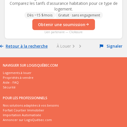
Comparez les tarifs d'assurance habitation pour ce type de
logement.
Dès ~15 $/mois
Gratuit · sans engagement
Obtenir une soumission
Lien partenaire — ClicAssure
Retour à la recherche
À Louer
Signaler
NAVIGUER SUR LOGISQUÉBEC.COM
Logements à louer
Propriétés à vendre
Aide - FAQ
Sécurité
POUR LES PROFESSIONNELS
Nos solutions adaptées à vos besoins
Forfait Courtier Immobilier
Importation Automatisée
Annoncer sur LogisQuébec.com