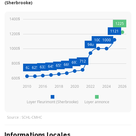
(Sherbrooke)
1400$
1225
1121
1200$
1002
1000
940
1000$
712
697
800$
669
655
645
633
628
625
600$
2010
2016
2018
2020
2022
2024
2026
Loyer Fleurimont (Sherbrooke)
Loyer annonce
Source : SCHL-CMHC
Informations locales