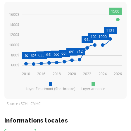
1500
1600$
1400$
1121
1200$
1002
1000
940
1000$
712
697
669
655
645
800$
633
628
625
600$
2010
2016
2018
2020
2022
2024
2026
Loyer Fleurimont (Sherbrooke)
Loyer annonce
Source : SCHL-CMHC
Informations locales