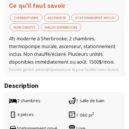
Ce qu'il faut savoir
THERMOPOMPE
ASCENSEUR
STATIONNEMENT INCLUS
NON CHAUFFÉ
WALSH SHERBROOKE
4½ moderne à Sherbrooke, 2 chambres,
thermopompe murale, ascenseur, stationnement
inclus. Non chauffé/éclairé. Plusieurs unités
disponibles immédiatement ou août. 1500$/mois.
Résumé généré automatiquement par IA pour faciliter votre lecture.
Description
2 chambres
1 salle de bain
2
4 pièces
1 080 pi
Stationnement privé
Luxe