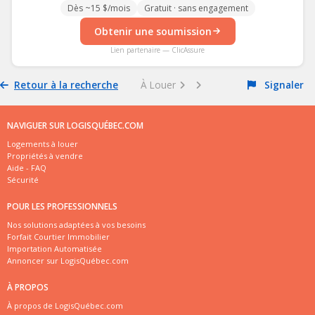
Dès ~15 $/mois
Gratuit · sans engagement
Obtenir une soumission
Lien partenaire — ClicAssure
Retour à la recherche
À Louer
Signaler
NAVIGUER SUR LOGISQUÉBEC.COM
Logements à louer
Propriétés à vendre
Aide - FAQ
Sécurité
POUR LES PROFESSIONNELS
Nos solutions adaptées à vos besoins
Forfait Courtier Immobilier
Importation Automatisée
Annoncer sur LogisQuébec.com
À PROPOS
À propos de LogisQuébec.com