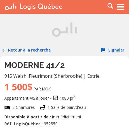
À LOUER
À VENDRE
PLACER UNE ANNONCE
SERVICE PRO
Retour à la recherche
Signaler
RESSOURCES
MODERNE 41/2
915 Walsh
,
Fleurimont (Sherbrooke)
|
Estrie
1 500$
PAR MOIS
2
Appartement 4½ à louer -
1080 pi
2 Chambres
1 Salle de bain/d'eau
Disponible à partir de :
Immédiatement
Réf. LogisQuébec :
352550