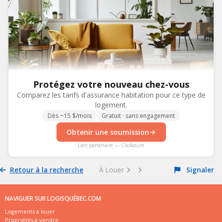
Protégez votre nouveau chez-vous
Comparez les tarifs d'assurance habitation pour ce type de
logement.
Dès ~15 $/mois
Gratuit · sans engagement
Obtenir une soumission
Lien partenaire — ClicAssure
Retour à la recherche
À Louer
Signaler
NAVIGUER SUR LOGISQUÉBEC.COM
Logements à louer
Propriétés à vendre