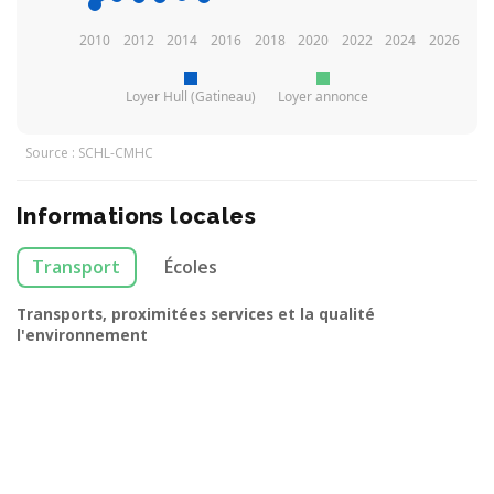
2010
2012
2014
2016
2018
2020
2022
2024
2026
Loyer Hull (Gatineau)
Loyer annonce
Source : SCHL-CMHC
Informations locales
Transport
Écoles
Transports, proximitées services et la qualité
l'environnement