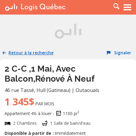
À LOUER
À VENDRE
PLACER UNE ANNONCE
SERVICE PRO
Retour à la recherche
Signaler
RESSOURCES
2 C-C ,1 Mai, Avec
Balcon,Rénové À Neuf
46 rue Tassé
,
Hull (Gatineau)
|
Outaouais
1 345$
PAR MOIS
2
Appartement 4½ à louer -
1100 pi
2 Chambres
1 Salle de bain/d'eau
Disponible à partir de :
Immédiatement