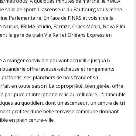
bus/métrobus. À quelques minutes de marche, le YMCA
une salle de sport. L'ascenseur du Faubourg vous mène
line Parlementaire. En face de l'INRS et voisin de la
de Nurun, FRIMA Studio, Farmzz, Crack Média, Nova Film
nt la gare de train Via Rail et Orléans Express en
e à manger conviviale pouvant accueillir jusquà 6
La buanderie offre laveuse-sécheuse et rangements
s plafonds, ses planchers de bois franc et sa
it en toute saison. La copropriété, bien gérée, offre
lé par puce et interphone relié au cellulaire. L'immeuble
iques au quotidien, dont un ascenseur, un centre de tri
ement profiter dune belle terrasse commune donnant
ble en plein centre-ville.