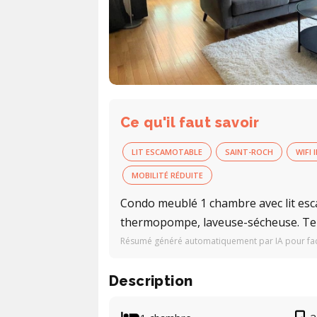
Ce qu'il faut savoir
LIT ESCAMOTABLE
SAINT-ROCH
WIFI 
MOBILITÉ RÉDUITE
Condo meublé 1 chambre avec lit escam
thermopompe, laveuse-sécheuse. Ter
Résumé généré automatiquement par IA pour facil
Description