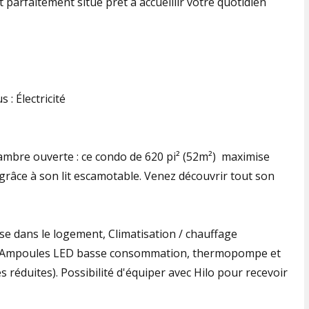
parfaitement situé prêt à accueillir votre quotidien
s : Électricité
ambre ouverte : ce condo de 620 pi² (52m²) maximise
e grâce à son lit escamotable. Venez découvrir tout son
use dans le logement, Climatisation / chauffage
 (Ampoules LED basse consommation, thermopompe et
s réduites). Possibilité d'équiper avec Hilo pour recevoir