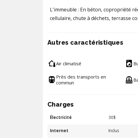
L'immeuble : En béton, copropriété ré
cellulaire, chute à déchets, terrasse 
Autres caractéristiques
Air climatisé
B
Près des transports en
Ba
commun
Charges
Électricité
30$
Internet
Inclus