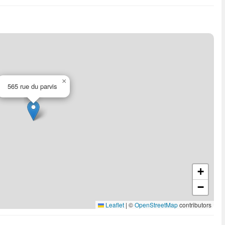
×
565 rue du parvis
+
−
Leaflet
|
©
OpenStreetMap
contributors