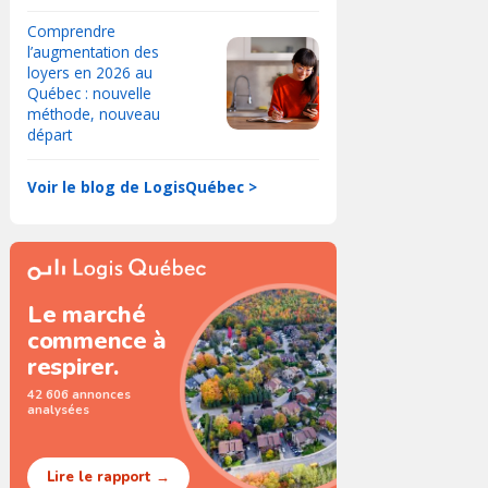
Comprendre
l’augmentation des
loyers en 2026 au
Québec : nouvelle
méthode, nouveau
départ
Voir le blog de LogisQuébec >
Le marché
commence à
respirer.
42 606 annonces
analysées
Lire le rapport →