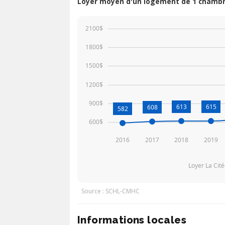
Loyer moyen d'un logement de 1 chambre
2100$
1800$
1500$
1200$
900$
613
615
608
582
600$
2016
2017
2018
2019
Loyer La Cit
Source : SCHL-CMHC
Informations locales