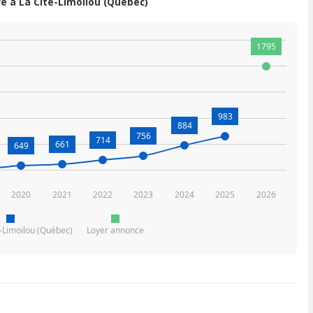
 à La Cité-Limoilou (Québec)
1795
983
884
756
714
661
649
2020
2021
2022
2023
2024
2025
2026
é-Limoilou (Québec)
Loyer annonce