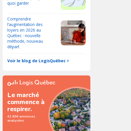
quoi garder
Comprendre
l’augmentation des
loyers en 2026 au
Québec : nouvelle
méthode, nouveau
départ
Voir le blog de LogisQuébec >
Le marché
commence à
respirer.
42 606 annonces
analysées