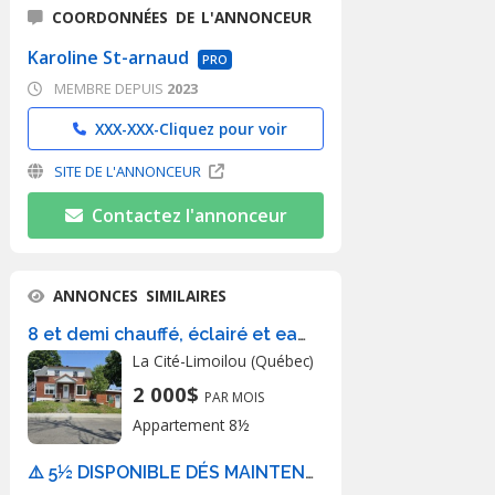
COORDONNÉES DE L'ANNONCEUR
Karoline St-arnaud
PRO
MEMBRE DEPUIS
2023
XXX-XXX-
Cliquez pour voir
SITE DE L'ANNONCEUR
Contactez l'annonceur
ANNONCES SIMILAIRES
8 et demi chauffé, éclairé et eau chaude
La Cité-Limoilou (Québec)
2 000$
PAR MOIS
Appartement 8½
⚠️ 5½ DISPONIBLE DÉS MAINTENANT⚠️