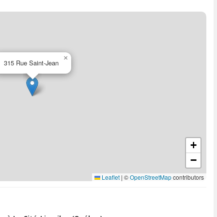
×
315 Rue Saint-Jean
+
−
Leaflet
|
©
OpenStreetMap
contributors